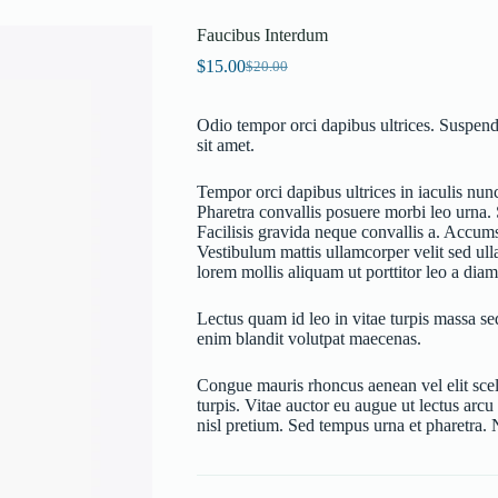
Faucibus Interdum
$
15.00
$
20.00
Original
Current
price
price
was:
is:
Odio tempor orci dapibus ultrices. Suspen
$20.00.
$15.00.
sit amet.
Tempor orci dapibus ultrices in iaculis nu
Pharetra convallis posuere morbi leo urna. 
Facilisis gravida neque convallis a. Accumsa
Vestibulum mattis ullamcorper velit sed ul
lorem mollis aliquam ut porttitor leo a diam
Lectus quam id leo in vitae turpis massa se
enim blandit volutpat maecenas.
Congue mauris rhoncus aenean vel elit scele
turpis. Vitae auctor eu augue ut lectus arc
nisl pretium. Sed tempus urna et pharetra. 