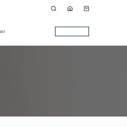
Shopping
cart
act
BEST OFFERS