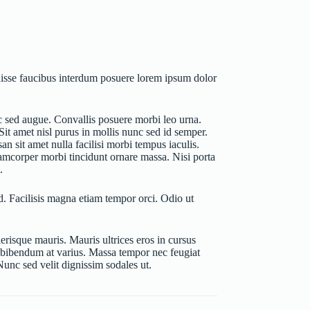
disse faucibus interdum posuere lorem ipsum dolor
nc sed augue. Convallis posuere morbi leo urna.
Sit amet nisl purus in mollis nunc sed id semper.
n sit amet nulla facilisi morbi tempus iaculis.
lamcorper morbi tincidunt ornare massa. Nisi porta
.
d. Facilisis magna etiam tempor orci. Odio ut
risque mauris. Mauris ultrices eros in cursus
u bibendum at varius. Massa tempor nec feugiat
Nunc sed velit dignissim sodales ut.