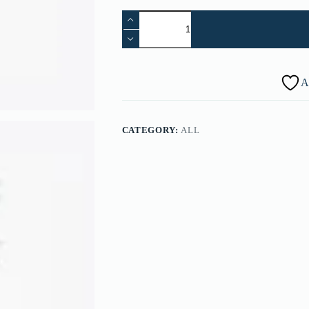
Faucibus
Interdum
quantity
A
CATEGORY:
ALL