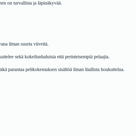
nen on turvallista ja läpinäkyvää.
vana ilman suuria viiveitä.
uttelee sekä kokeilunhaluisia että perinteisempiä pelaajia.
ikä parantaa pelikokemuksen sisältöä ilman liiallista houkuttelua.